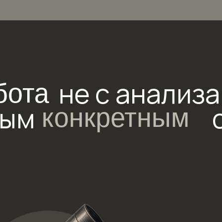
не с анализами,
та
м
случ
конкретным