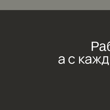
Рабо
а с кажды
Служба заботы
связаться